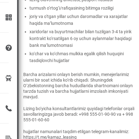
turmush o‘rtog‘i/rafiqasining bitimga roziligi
joriy va o‘tgan yillar uchun daromadlar va xarajatlar
haqida ma’lumotnoma
xaridorlar va buyurtmachilar bilan tuzilgan 3-4 ta yirik
kontrakt ko‘rsatilgan 6 oy uchun aylanmalar haqidagi
bank ma’lumotnomasi
ko‘char va ko‘chmas mulkka egalik qilish huquqini
tasdiqlovchi hujjatlar
Barcha arizalarni onlayn berish mumkin, menejerlarimiz
ularni bir soat ichida ko‘rib chiqadi. Shuningdek
O‘zbekistonning barcha hududlarida shartnomani onlayn
tarzda tuzish va barcha hujjatlarni imzolash imkoniyati
mavjud.
Lizing bo‘yicha konsultantlarimiz quyidagi telefonlar orqali
savollaringizga javob beradi: +998 555-01-90-90 va + 998
555-01-60-60
hujjatlar namunalari taqdim etilgan telegram-kanalimiz:
https://t.me/kamaz_leasing