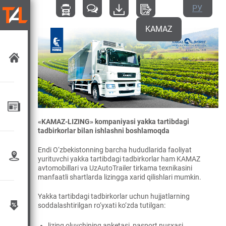
РУ
KAMAZ
«KAMAZ-LIZING» kompaniyasi yakka tartibdagi
tadbirkorlar bilan ishlashni boshlamoqda
Endi O‘zbekistonning barcha hududlarida faoliyat
yurituvchi yakka tartibdagi tadbirkorlar ham KAMAZ
avtomobillari va UzAutoTrailer tirkama texnikasini
manfaatli shartlarda lizingga xarid qilishlari mumkin.
Yakka tartibdagi tadbirkorlar uchun hujjatlarning
soddalashtirilgan ro‘yxati ko‘zda tutilgan:
lizing oluvchining anketasi, pasport nusxasi