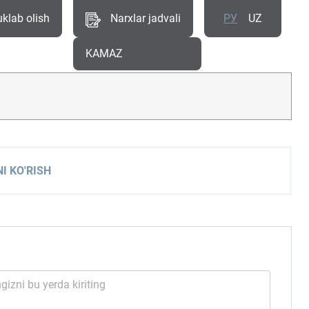
uklab olish
Narxlar jadvali
РУ
UZ
KAMAZ
I KO'RISH