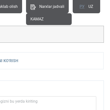
uklab olish
Narxlar jadvali
РУ
UZ
KAMAZ
I KO'RISH